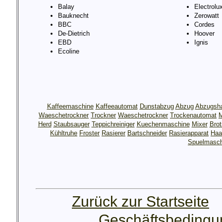
Balay
Electrolu
Bauknecht
Zerowatt
BBC
Cordes
De-Dietrich
Hoover
EBD
Ignis
Ecoline
Kaffeemaschine
Kaffeeautomat
Dunstabzug
Abzug
Abzugsh
Waeschetrockner
Trockner
Waeschetrockner
Trockenautomat
M
Herd
Staubsauger
Teppichreiniger
Kuechenmaschine
Mixer
Bro
Kühltruhe
Froster
Rasierer
Bartschneider
Rasierapparat
Haa
Spuelmasch
Zurück zur Startseite
Geschäftsbeding