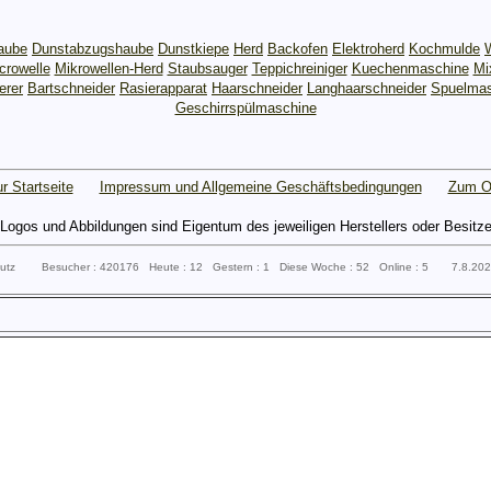
aube
Dunstabzugshaube
Dunstkiepe
Herd
Backofen
Elektroherd
Kochmulde
crowelle
Mikrowellen-Herd
Staubsauger
Teppichreiniger
Kuechenmaschine
Mi
erer
Bartschneider
Rasierapparat
Haarschneider
Langhaarschneider
Spuelmas
Geschirrspülmaschine
r Startseite
Impressum und Allgemeine Geschäftsbedingungen
Zum O
gos und Abbildungen sind Eigentum des jeweiligen Herstellers oder Besitzers 
sputz Besucher : 420176 Heute : 12 Gestern : 1 Diese Woche : 52 Online : 5 7.8.20