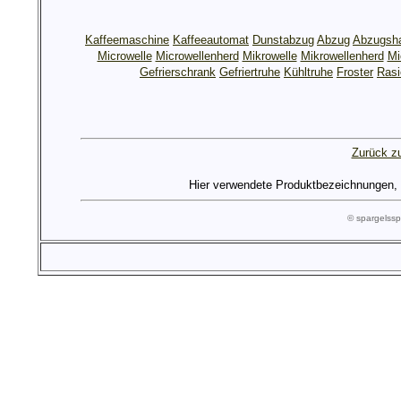
Kaffeemaschine
Kaffeeautomat
Dunstabzug
Abzug
Abzugsh
Microwelle
Microwellenherd
Mikrowelle
Mikrowellenherd
Mi
Gefrierschrank
Gefriertruhe
Kühltruhe
Froster
Rasi
Zurück zu
Hier verwendete Produktbezeichnungen, Lo
© spargels