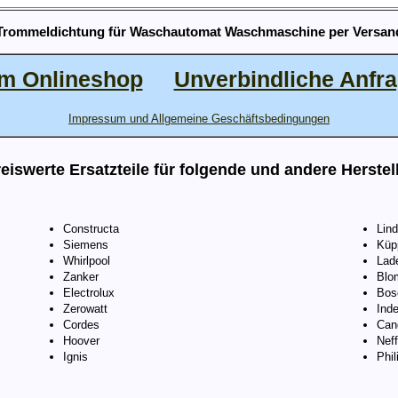
Trommeldichtung für Waschautomat Waschmaschine per Versan
m Onlineshop
Unverbindliche Anfr
Impressum und Allgemeine Geschäftsbedingungen
eiswerte Ersatzteile für folgende und andere Herstel
Constructa
Lin
Siemens
Küp
Whirlpool
Lad
Zanker
Blo
Electrolux
Bos
Zerowatt
Inde
Cordes
Can
Hoover
Neff
Ignis
Phil