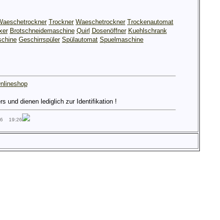
Waeschetrockner
Trockner
Waeschetrockner
Trockenautomat
xer
Brotschneidemaschine
Quirl
Dosenöffner
Kuehlschrank
chine
Geschirrspüler
Spülautomat
Spuelmaschine
nlineshop
und dienen lediglich zur Identifikation !
26 19:26