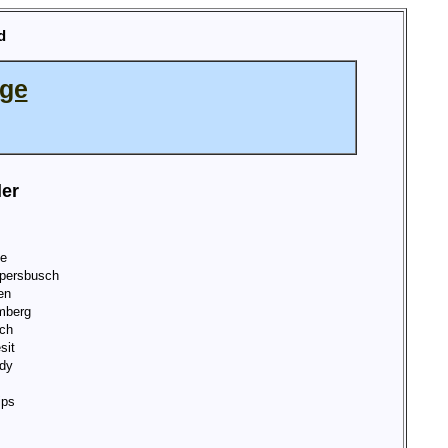
d
age
ler
de
persbusch
en
mberg
ch
sit
dy
ips