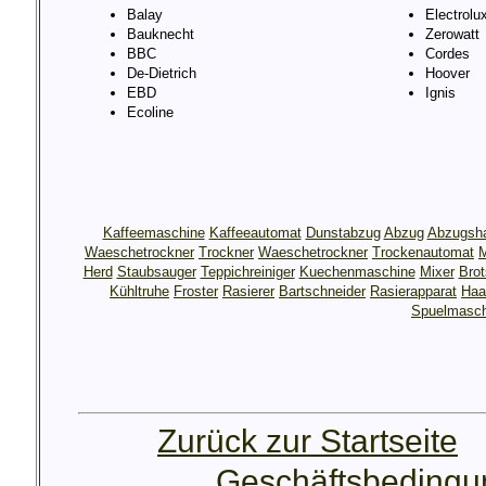
Balay
Electrolu
Bauknecht
Zerowatt
BBC
Cordes
De-Dietrich
Hoover
EBD
Ignis
Ecoline
Kaffeemaschine
Kaffeeautomat
Dunstabzug
Abzug
Abzugsh
Waeschetrockner
Trockner
Waeschetrockner
Trockenautomat
M
Herd
Staubsauger
Teppichreiniger
Kuechenmaschine
Mixer
Bro
Kühltruhe
Froster
Rasierer
Bartschneider
Rasierapparat
Haa
Spuelmasch
Zurück zur Startseite
Geschäftsbeding