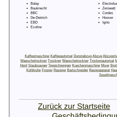
Balay
Electrolu
Bauknecht
Zerowatt
BBC
Cordes
De-Dietrich
Hoover
EBD
Ignis
Ecoline
Kaffeemaschine
Kaffeeautomat
Dunstabzug
Abzug
Abzugsh
Waeschetrockner
Trockner
Waeschetrockner
Trockenautomat
M
Herd
Staubsauger
Teppichreiniger
Kuechenmaschine
Mixer
Bro
Kühltruhe
Froster
Rasierer
Bartschneider
Rasierapparat
Haa
Spuelmasch
Zurück zur Startseite
Geschäftsbeding