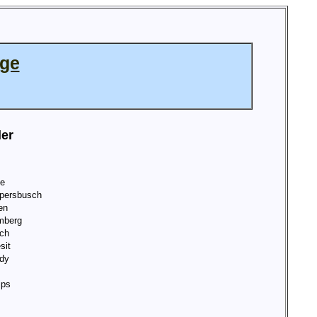
age
ler
de
persbusch
en
mberg
ch
sit
dy
ips