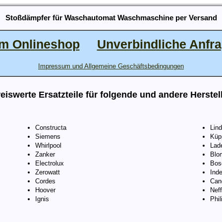
Stoßdämpfer für Waschautomat Waschmaschine per Versand
m Onlineshop
Unverbindliche Anfr
Impressum und Allgemeine Geschäftsbedingungen
eiswerte Ersatzteile für folgende und andere Herstel
Constructa
Lin
Siemens
Küp
Whirlpool
Lad
Zanker
Blo
Electrolux
Bos
Zerowatt
Inde
Cordes
Can
Hoover
Neff
Ignis
Phil