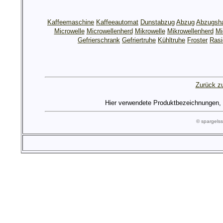
Kaffeemaschine
Kaffeeautomat
Dunstabzug
Abzug
Abzugsh
Microwelle
Microwellenherd
Mikrowelle
Mikrowellenherd
Mi
Gefrierschrank
Gefriertruhe
Kühltruhe
Froster
Rasi
Zurück zu
Hier verwendete Produktbezeichnungen, Lo
© spargel