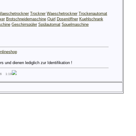
Waeschetrockner
Trockner
Waeschetrockner
Trockenautomat
xer
Brotschneidemaschine
Quirl
Dosenöffner
Kuehlschrank
chine
Geschirrspüler
Spülautomat
Spuelmaschine
nlineshop
und dienen lediglich zur Identifikation !
26 1:19