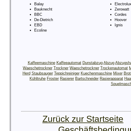
Balay
Electrolu
Bauknecht
Zerowatt
BBC
Cordes
De-Dietrich
Hoover
EBD
Ignis
Ecoline
Kaffeemaschine
Kaffeeautomat
Dunstabzug
Abzug
Abzugsh
Waeschetrockner
Trockner
Waeschetrockner
Trockenautomat
M
Herd
Staubsauger
Teppichreiniger
Kuechenmaschine
Mixer
Bro
Kühltruhe
Froster
Rasierer
Bartschneider
Rasierapparat
Haa
Spuelmasch
Zurück zur Startseite
Geschäftsbeding