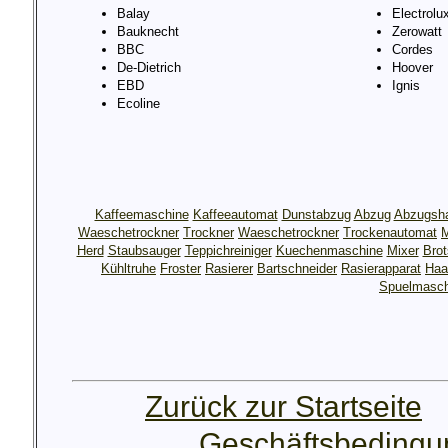
Balay
Electrolu
Bauknecht
Zerowatt
BBC
Cordes
De-Dietrich
Hoover
EBD
Ignis
Ecoline
Kaffeemaschine
Kaffeeautomat
Dunstabzug
Abzug
Abzugsh
Waeschetrockner
Trockner
Waeschetrockner
Trockenautomat
M
Herd
Staubsauger
Teppichreiniger
Kuechenmaschine
Mixer
Bro
Kühltruhe
Froster
Rasierer
Bartschneider
Rasierapparat
Haa
Spuelmasch
Zurück zur Startseite
Geschäftsbeding