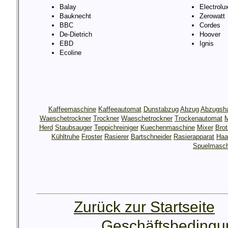
Balay
Electrolu
Bauknecht
Zerowatt
BBC
Cordes
De-Dietrich
Hoover
EBD
Ignis
Ecoline
Kaffeemaschine
Kaffeeautomat
Dunstabzug
Abzug
Abzugsh
Waeschetrockner
Trockner
Waeschetrockner
Trockenautomat
M
Herd
Staubsauger
Teppichreiniger
Kuechenmaschine
Mixer
Bro
Kühltruhe
Froster
Rasierer
Bartschneider
Rasierapparat
Haa
Spuelmasch
Zurück zur Startseite
Geschäftsbeding