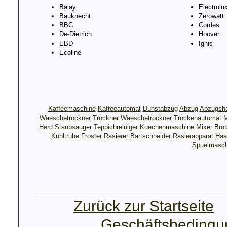
Balay
Electrolu
Bauknecht
Zerowatt
BBC
Cordes
De-Dietrich
Hoover
EBD
Ignis
Ecoline
Kaffeemaschine
Kaffeeautomat
Dunstabzug
Abzug
Abzugsh
Waeschetrockner
Trockner
Waeschetrockner
Trockenautomat
M
Herd
Staubsauger
Teppichreiniger
Kuechenmaschine
Mixer
Bro
Kühltruhe
Froster
Rasierer
Bartschneider
Rasierapparat
Haa
Spuelmasch
Zurück zur Startseite
Geschäftsbeding