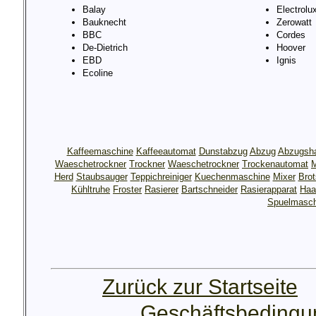
Balay
Electrolu
Bauknecht
Zerowatt
BBC
Cordes
De-Dietrich
Hoover
EBD
Ignis
Ecoline
Kaffeemaschine
Kaffeeautomat
Dunstabzug
Abzug
Abzugsh
Waeschetrockner
Trockner
Waeschetrockner
Trockenautomat
M
Herd
Staubsauger
Teppichreiniger
Kuechenmaschine
Mixer
Bro
Kühltruhe
Froster
Rasierer
Bartschneider
Rasierapparat
Haa
Spuelmasch
Zurück zur Startseite
Geschäftsbeding