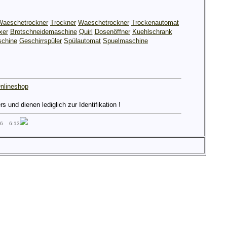
Waeschetrockner
Trockner
Waeschetrockner
Trockenautomat
xer
Brotschneidemaschine
Quirl
Dosenöffner
Kuehlschrank
chine
Geschirrspüler
Spülautomat
Spuelmaschine
nlineshop
und dienen lediglich zur Identifikation !
26 6:13