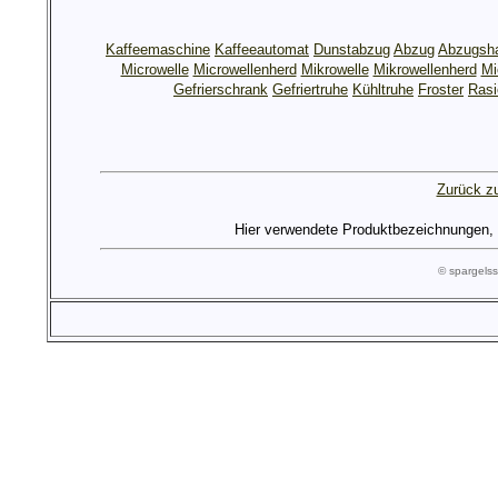
Kaffeemaschine
Kaffeeautomat
Dunstabzug
Abzug
Abzugsh
Microwelle
Microwellenherd
Mikrowelle
Mikrowellenherd
Mi
Gefrierschrank
Gefriertruhe
Kühltruhe
Froster
Rasi
Zurück zu
Hier verwendete Produktbezeichnungen, Lo
© spargel