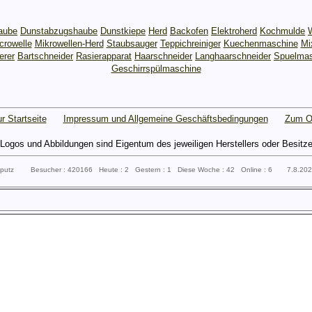
aube
Dunstabzugshaube
Dunstkiepe
Herd
Backofen
Elektroherd
Kochmulde
crowelle
Mikrowellen-Herd
Staubsauger
Teppichreiniger
Kuechenmaschine
Mi
erer
Bartschneider
Rasierapparat
Haarschneider
Langhaarschneider
Spuelmas
Geschirrspülmaschine
r Startseite
Impressum und Allgemeine Geschäftsbedingungen
Zum O
gos und Abbildungen sind Eigentum des jeweiligen Herstellers oder Besitzers 
ssputz Besucher : 420166 Heute : 2 Gestern : 1 Diese Woche : 42 Online : 6 7.8.20