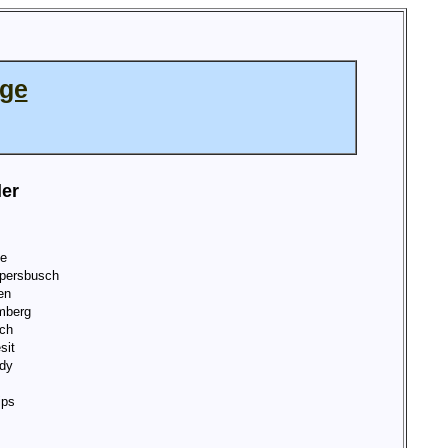
age
ler
de
persbusch
en
mberg
ch
sit
dy
ips