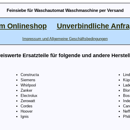
Feinsiebe für Waschautomat Waschmaschine per Versand
m Onlineshop
Unverbindliche Anfr
Impressum und Allgemeine Geschäftsbedingungen
eiswerte Ersatzteile für folgende und andere Herstel
Constructa
Lin
Siemens
Küp
Whirlpool
Lad
Zanker
Blo
Electrolux
Bos
Zerowatt
Inde
Cordes
Can
Hoover
Neff
Ignis
Phil