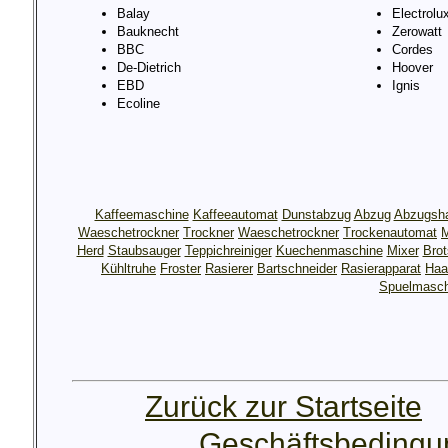
Balay
Electrolu
Bauknecht
Zerowatt
BBC
Cordes
De-Dietrich
Hoover
EBD
Ignis
Ecoline
Kaffeemaschine
Kaffeeautomat
Dunstabzug
Abzug
Abzugsh
Waeschetrockner
Trockner
Waeschetrockner
Trockenautomat
M
Herd
Staubsauger
Teppichreiniger
Kuechenmaschine
Mixer
Bro
Kühltruhe
Froster
Rasierer
Bartschneider
Rasierapparat
Haa
Spuelmasch
Zurück zur Startseite
Geschäftsbeding