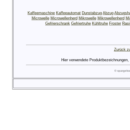
Kaffeemaschine
Kaffeeautomat
Dunstabzug
Abzug
Abzugsh
Microwelle
Microwellenherd
Mikrowelle
Mikrowellenherd
Mi
Gefrierschrank
Gefriertruhe
Kühltruhe
Froster
Rasi
Zurück zu
Hier verwendete Produktbezeichnungen, Lo
© spargel