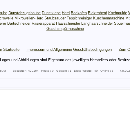
aube
Dunstabzugshaube
Dunstkiepe
Herd
Backofen
Elektroherd
Kochmulde
crowelle
Mikrowellen-Herd
Staubsauger
Teppichreiniger
Kuechenmaschine
Mi
erer
Bartschneider
Rasierapparat
Haarschneider
Langhaarschneider
Spuelmas
Geschirrspülmaschine
r Startseite
Impressum und Allgemeine Geschäftsbedingungen
Zum O
gos und Abbildungen sind Eigentum des jeweiligen Herstellers oder Besitzers 
ssputz Besucher : 420164 Heute : 0 Gestern : 1 Diese Woche : 40 Online : 5 7.8.20