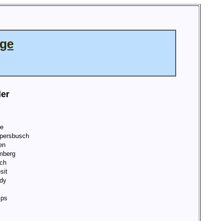
age
ler
de
persbusch
en
mberg
ch
sit
dy
ips