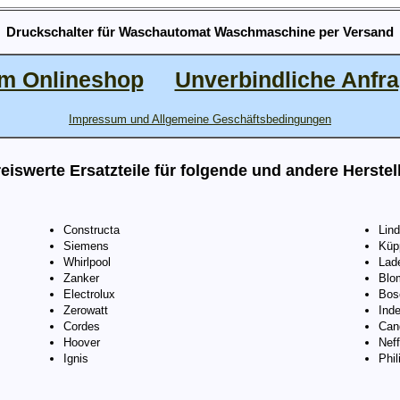
Druckschalter für Waschautomat Waschmaschine per Versand
m Onlineshop
Unverbindliche Anfr
Impressum und Allgemeine Geschäftsbedingungen
eiswerte Ersatzteile für folgende und andere Herstel
Constructa
Lin
Siemens
Küp
Whirlpool
Lad
Zanker
Blo
Electrolux
Bos
Zerowatt
Inde
Cordes
Can
Hoover
Neff
Ignis
Phil