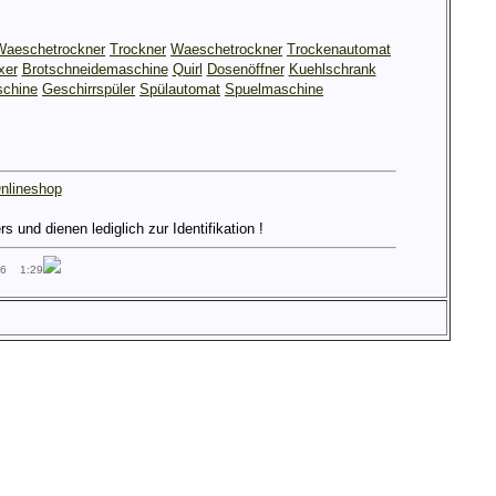
Waeschetrockner
Trockner
Waeschetrockner
Trockenautomat
xer
Brotschneidemaschine
Quirl
Dosenöffner
Kuehlschrank
chine
Geschirrspüler
Spülautomat
Spuelmaschine
nlineshop
und dienen lediglich zur Identifikation !
26 1:29