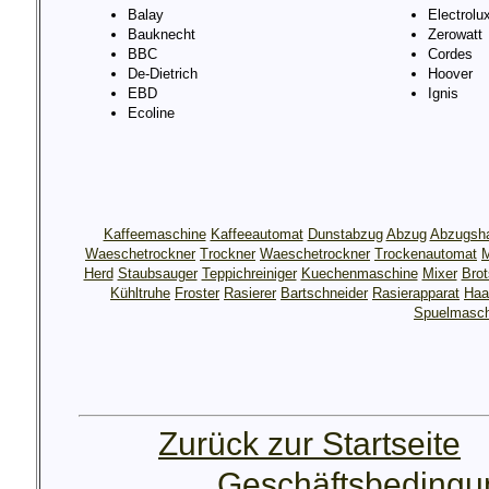
Balay
Electrolu
Bauknecht
Zerowatt
BBC
Cordes
De-Dietrich
Hoover
EBD
Ignis
Ecoline
Kaffeemaschine
Kaffeeautomat
Dunstabzug
Abzug
Abzugsh
Waeschetrockner
Trockner
Waeschetrockner
Trockenautomat
M
Herd
Staubsauger
Teppichreiniger
Kuechenmaschine
Mixer
Bro
Kühltruhe
Froster
Rasierer
Bartschneider
Rasierapparat
Haa
Spuelmasch
Zurück zur Startseite
Geschäftsbeding