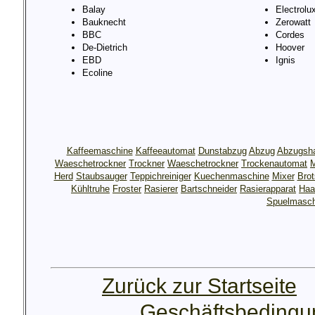
Balay
Electrolu
Bauknecht
Zerowatt
BBC
Cordes
De-Dietrich
Hoover
EBD
Ignis
Ecoline
Kaffeemaschine
Kaffeeautomat
Dunstabzug
Abzug
Abzugsh
Waeschetrockner
Trockner
Waeschetrockner
Trockenautomat
M
Herd
Staubsauger
Teppichreiniger
Kuechenmaschine
Mixer
Bro
Kühltruhe
Froster
Rasierer
Bartschneider
Rasierapparat
Haa
Spuelmasch
Zurück zur Startseite
Geschäftsbeding