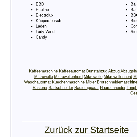
EBD
Bal
Ecoline
Bau
Electrolux
BB
Küppersbusch
Bic
Laden
Con
Lady-Wind
Si
Candy
Kaffeemaschine
Kaffeeautomat
Dunstabzug
Abzug
Abzugsh
Microwelle
Microwellenherd
Mikrowelle
Mikrowellenherd
M
Waschautomat
Kuechenmaschine
Mixer
Brotschneidemaschin
Rasierer
Bartschneider
Rasierapparat
Haarschneider
Langh
Ges
Zurück zur Startseite