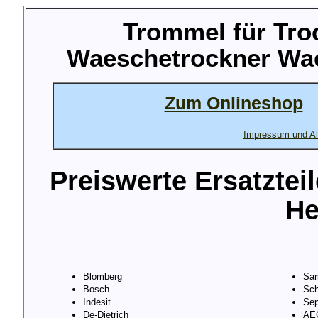
Trommel für Tro
Waeschetrockner Wae
Zum Onlineshop
Impressum und Al
Preiswerte Ersatztei
He
Blomberg
Sa
Bosch
Sch
Indesit
Sep
De-Dietrich
AE