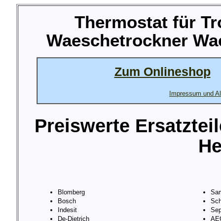
Thermostat für T
Waeschetrockner Wae
Zum Onlineshop
Impressum und Al
Preiswerte Ersatztei
He
Blomberg
Sa
Bosch
Sch
Indesit
Sep
De-Dietrich
AE