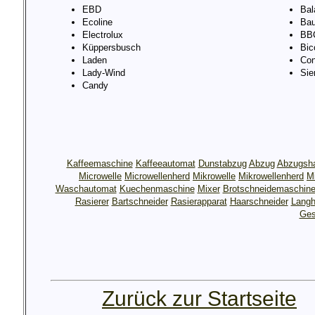
EBD
Bal
Ecoline
Bau
Electrolux
BB
Küppersbusch
Bic
Laden
Con
Lady-Wind
Si
Candy
Kaffeemaschine
Kaffeeautomat
Dunstabzug
Abzug
Abzugsh
Microwelle
Microwellenherd
Mikrowelle
Mikrowellenherd
M
Waschautomat
Kuechenmaschine
Mixer
Brotschneidemaschin
Rasierer
Bartschneider
Rasierapparat
Haarschneider
Langh
Ges
Zurück zur Startseite