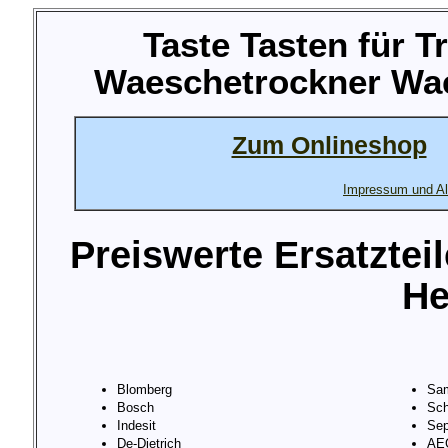
Taste Tasten für 
Waeschetrockner Wae
Zum Onlineshop
Impressum und Al
Preiswerte Ersatztei
He
Blomberg
Sa
Bosch
Sch
Indesit
Sep
De-Dietrich
AE