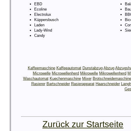
EBD
Bal
Ecoline
Bau
Electrolux
BB
Küppersbusch
Bic
Laden
Con
Lady-Wind
Si
Candy
Kaffeemaschine
Kaffeeautomat
Dunstabzug
Abzug
Abzugsh
Microwelle
Microwellenherd
Mikrowelle
Mikrowellenherd
M
Waschautomat
Kuechenmaschine
Mixer
Brotschneidemaschin
Rasierer
Bartschneider
Rasierapparat
Haarschneider
Langh
Ges
Zurück zur Startseite