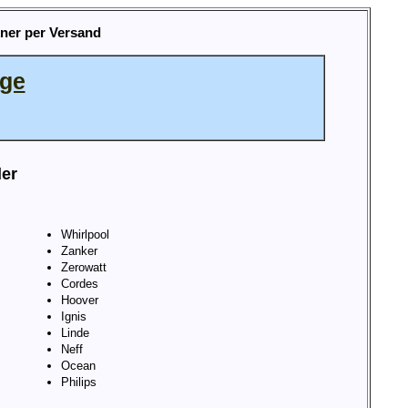
ner per Versand
age
ler
Whirlpool
Zanker
Zerowatt
Cordes
Hoover
Ignis
Linde
Neff
Ocean
Philips