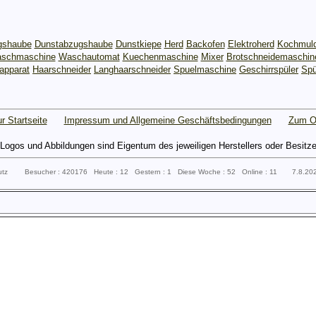
gshaube
Dunstabzugshaube
Dunstkiepe
Herd
Backofen
Elektroherd
Kochmul
schmaschine
Waschautomat
Kuechenmaschine
Mixer
Brotschneidemaschin
apparat
Haarschneider
Langhaarschneider
Spuelmaschine
Geschirrspüler
Spü
r Startseite
Impressum und Allgemeine Geschäftsbedingungen
Zum O
gos und Abbildungen sind Eigentum des jeweiligen Herstellers oder Besitzers 
putz Besucher : 420176 Heute : 12 Gestern : 1 Diese Woche : 52 Online : 11 7.8.2