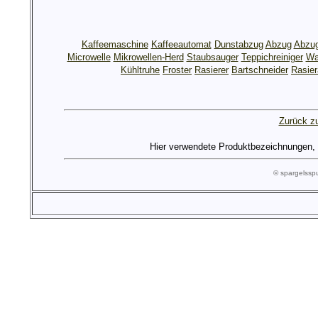
Kaffeemaschine
Kaffeeautomat
Dunstabzug
Abzug
Abzu
Microwelle
Mikrowellen-Herd
Staubsauger
Teppichreiniger
Wa
Kühltruhe
Froster
Rasierer
Bartschneider
Rasier
Zurück zu
Hier verwendete Produktbezeichnungen, Lo
© spargelss