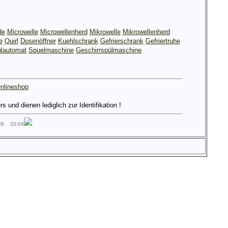
de
Microwelle
Microwellenherd
Mikrowelle
Mikrowellenherd
e
Quirl
Dosenöffner
Kuehlschrank
Gefrierschrank
Gefriertruhe
lautomat
Spuelmaschine
Geschirrspülmaschine
nlineshop
und dienen lediglich zur Identifikation !
026 20:04