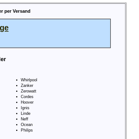
r per Versand
age
ler
Whirlpool
Zanker
Zerowatt
Cordes
Hoover
Ignis
Linde
Neff
Ocean
Philips