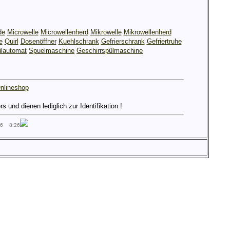
de
Microwelle
Microwellenherd
Mikrowelle
Mikrowellenherd
e
Quirl
Dosenöffner
Kuehlschrank
Gefrierschrank
Gefriertruhe
lautomat
Spuelmaschine
Geschirrspülmaschine
nlineshop
und dienen lediglich zur Identifikation !
26 8:26