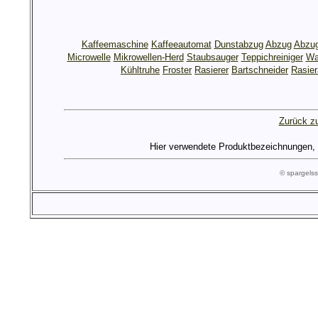
Kaffeemaschine
Kaffeeautomat
Dunstabzug
Abzug
Abzu
Microwelle
Mikrowellen-Herd
Staubsauger
Teppichreiniger
Wa
Kühltruhe
Froster
Rasierer
Bartschneider
Rasier
Zurück zu
Hier verwendete Produktbezeichnungen, Lo
© spargel