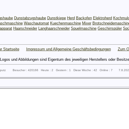
gshaube
Dunstabzugshaube
Dunstkiepe
Herd
Backofen
Elektroherd
Kochmul
schmaschine
Waschautomat
Kuechenmaschine
Mixer
Brotschneidemaschin
apparat
Haarschneider
Langhaarschneider
Spuelmaschine
Geschirrspüler
Spü
r Startseite
Impressum und Allgemeine Geschäftsbedingungen
Zum O
gos und Abbildungen sind Eigentum des jeweiligen Herstellers oder Besitzers 
ssputz Besucher : 420166 Heute : 2 Gestern : 1 Diese Woche : 42 Online : 7 7.8.20