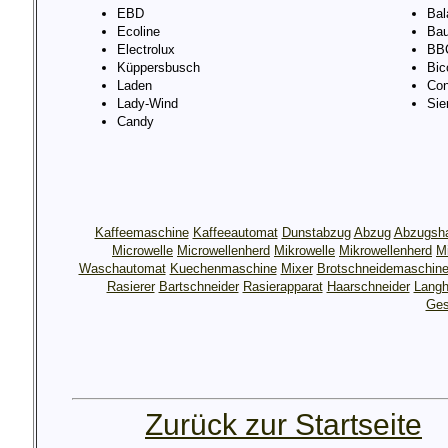
EBD
Bal
Ecoline
Bau
Electrolux
BB
Küppersbusch
Bic
Laden
Con
Lady-Wind
Si
Candy
Kaffeemaschine
Kaffeeautomat
Dunstabzug
Abzug
Abzugsh
Microwelle
Microwellenherd
Mikrowelle
Mikrowellenherd
M
Waschautomat
Kuechenmaschine
Mixer
Brotschneidemaschin
Rasierer
Bartschneider
Rasierapparat
Haarschneider
Langh
Ges
Zurück zur Startseite