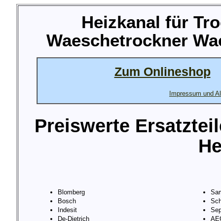
Heizkanal für Tr
Waeschetrockner Wae
Zum Onlineshop
Impressum und Al
Preiswerte Ersatztei
He
Blomberg
Sa
Bosch
Sch
Indesit
Sep
De-Dietrich
AE