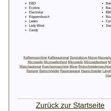
EBD
Bal
Ecoline
Bau
Electrolux
BB
Küppersbusch
Bic
Laden
Con
Lady-Wind
Si
Candy
Kaffeemaschine
Kaffeeautomat
Dunstabzug
Abzug
Abzugsh
Microwelle
Microwellenherd
Mikrowelle
Mikrowellenherd
M
Waschautomat
Kuechenmaschine
Mixer
Brotschneidemaschin
Rasierer
Bartschneider
Rasierapparat
Haarschneider
Langh
Ges
Zurück zur Startseite