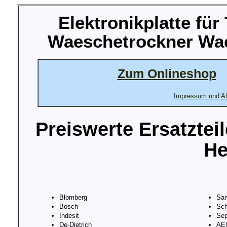
Elektronikplatte fü
Waeschetrockner Wae
Zum Onlineshop
Impressum und Al
Preiswerte Ersatztei
He
Blomberg
Sa
Bosch
Sch
Indesit
Sep
De-Dietrich
AE