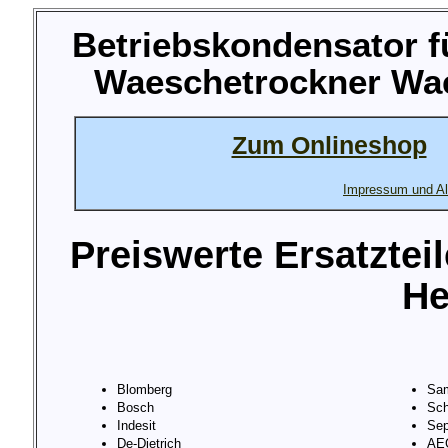
Betriebskondensator f
Waeschetrockner Wae
Zum Onlineshop
Impressum und Al
Preiswerte Ersatztei
He
Blomberg
Sa
Bosch
Sch
Indesit
Sep
De-Dietrich
AE