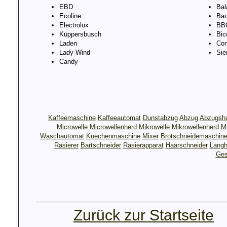
EBD
Bal
Ecoline
Bau
Electrolux
BB
Küppersbusch
Bic
Laden
Con
Lady-Wind
Si
Candy
Kaffeemaschine
Kaffeeautomat
Dunstabzug
Abzug
Abzugsh
Microwelle
Microwellenherd
Mikrowelle
Mikrowellenherd
M
Waschautomat
Kuechenmaschine
Mixer
Brotschneidemaschin
Rasierer
Bartschneider
Rasierapparat
Haarschneider
Langh
Ges
Zurück zur Startseite