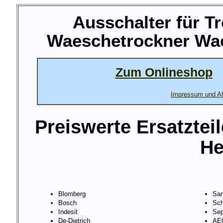
Ausschalter für T
Waeschetrockner Wae
Zum Onlineshop
Impressum und Al
Preiswerte Ersatztei
He
Blomberg
Sa
Bosch
Sch
Indesit
Sep
De-Dietrich
AE