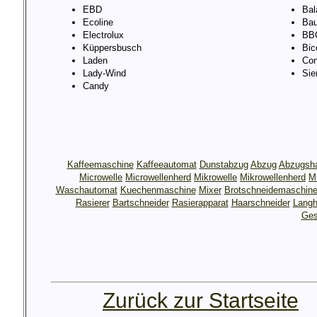
EBD
Bal
Ecoline
Bau
Electrolux
BB
Küppersbusch
Bic
Laden
Con
Lady-Wind
Si
Candy
Kaffeemaschine
Kaffeeautomat
Dunstabzug
Abzug
Abzugsh
Microwelle
Microwellenherd
Mikrowelle
Mikrowellenherd
M
Waschautomat
Kuechenmaschine
Mixer
Brotschneidemaschin
Rasierer
Bartschneider
Rasierapparat
Haarschneider
Langh
Ges
Zurück zur Startseite