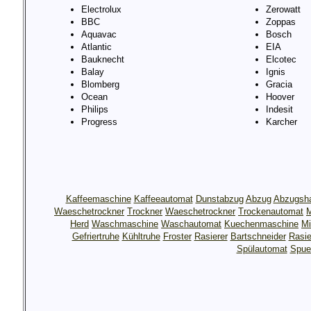
Electrolux
Zerowatt
BBC
Zoppas
Aquavac
Bosch
Atlantic
EIA
Bauknecht
Elcotec
Balay
Ignis
Blomberg
Gracia
Ocean
Hoover
Philips
Indesit
Progress
Karcher
Kaffeemaschine
Kaffeeautomat
Dunstabzug
Abzug
Abzugsh
Waeschetrockner
Trockner
Waeschetrockner
Trockenautomat
M
Herd
Waschmaschine
Waschautomat
Kuechenmaschine
Mi
Gefriertruhe
Kühltruhe
Froster
Rasierer
Bartschneider
Rasie
Spülautomat
Spue