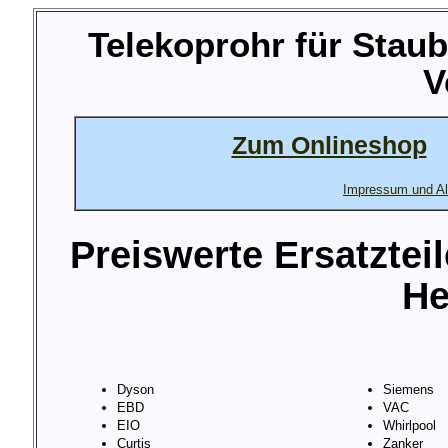
Telekoprohr für Staub
V
Zum Onlineshop
Impressum und Al
Preiswerte Ersatztei
He
Dyson
Siemens
EBD
VAC
EIO
Whirlpool
Curtis
Zanker