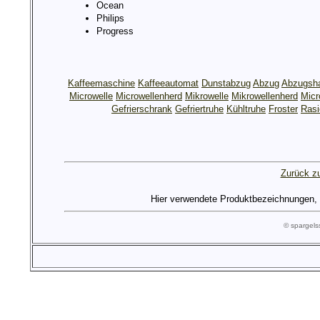
Ocean
Philips
Progress
Kaffeemaschine
Kaffeeautomat
Dunstabzug
Abzug
Abzugsh
Microwelle
Microwellenherd
Mikrowelle
Mikrowellenherd
Micr
Gefrierschrank
Gefriertruhe
Kühltruhe
Froster
Rasi
Zurück zu
Hier verwendete Produktbezeichnungen, Lo
© spargel