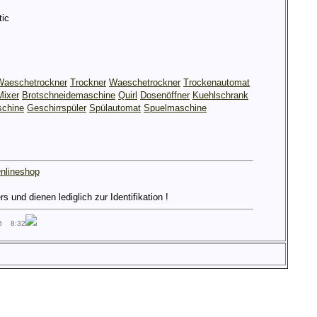
ic
Waeschetrockner
Trockner
Waeschetrockner
Trockenautomat
Mixer
Brotschneidemaschine
Quirl
Dosenöffner
Kuehlschrank
chine
Geschirrspüler
Spülautomat
Spuelmaschine
nlineshop
und dienen lediglich zur Identifikation !
26 8:32