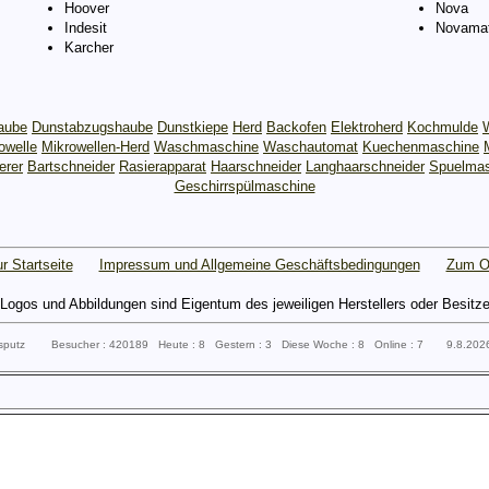
Hoover
Nova
Indesit
Novamat
Karcher
aube
Dunstabzugshaube
Dunstkiepe
Herd
Backofen
Elektroherd
Kochmulde
owelle
Mikrowellen-Herd
Waschmaschine
Waschautomat
Kuechenmaschine
erer
Bartschneider
Rasierapparat
Haarschneider
Langhaarschneider
Spuelmas
Geschirrspülmaschine
r Startseite
Impressum und Allgemeine Geschäftsbedingungen
Zum O
gos und Abbildungen sind Eigentum des jeweiligen Herstellers oder Besitzers 
ssputz Besucher : 420189 Heute : 8 Gestern : 3 Diese Woche : 8 Online : 7 9.8.20