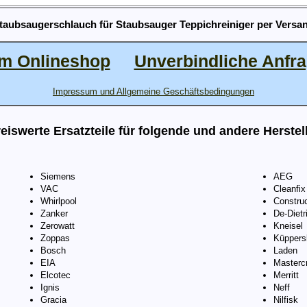
taubsaugerschlauch für Staubsauger Teppichreiniger per Versa
m Onlineshop
Unverbindliche Anfr
Impressum und Allgemeine Geschäftsbedingungen
eiswerte Ersatzteile für folgende und andere Herstel
Siemens
AEG
VAC
Cleanfix
Whirlpool
Constru
Zanker
De-Dietr
Zerowatt
Kneisel
Zoppas
Küppers
Bosch
Laden
EIA
Mastercr
Elcotec
Merritt
Ignis
Neff
Gracia
Nilfisk