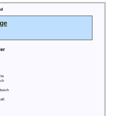
nd
age
ler
cta
ich
busch
aft