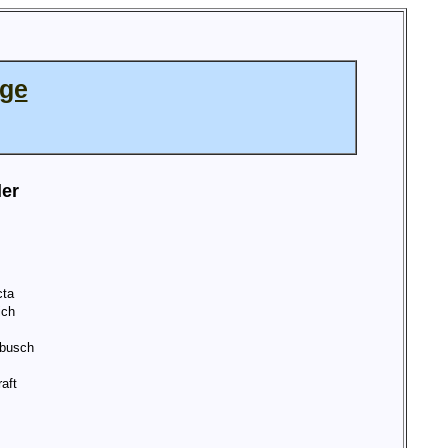
age
ler
cta
ich
busch
aft