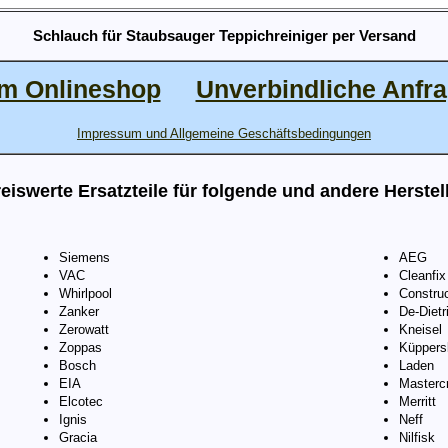
Schlauch für Staubsauger Teppichreiniger per Versand
m Onlineshop
Unverbindliche Anfr
Impressum und Allgemeine Geschäftsbedingungen
eiswerte Ersatzteile für folgende und andere Herstel
Siemens
AEG
VAC
Cleanfix
Whirlpool
Constru
Zanker
De-Dietr
Zerowatt
Kneisel
Zoppas
Küppers
Bosch
Laden
EIA
Mastercr
Elcotec
Merritt
Ignis
Neff
Gracia
Nilfisk