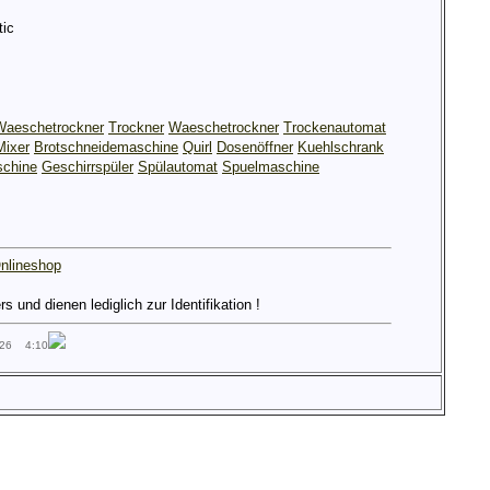
ic
Waeschetrockner
Trockner
Waeschetrockner
Trockenautomat
Mixer
Brotschneidemaschine
Quirl
Dosenöffner
Kuehlschrank
chine
Geschirrspüler
Spülautomat
Spuelmaschine
nlineshop
und dienen lediglich zur Identifikation !
026 4:10