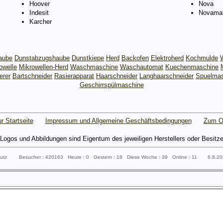
Hoover
Nova
Indesit
Novamat
Karcher
aube
Dunstabzugshaube
Dunstkiepe
Herd
Backofen
Elektroherd
Kochmulde
owelle
Mikrowellen-Herd
Waschmaschine
Waschautomat
Kuechenmaschine
erer
Bartschneider
Rasierapparat
Haarschneider
Langhaarschneider
Spuelmas
Geschirrspülmaschine
r Startseite
Impressum und Allgemeine Geschäftsbedingungen
Zum O
gos und Abbildungen sind Eigentum des jeweiligen Herstellers oder Besitzers 
sputz Besucher : 420163 Heute : 0 Gestern : 18 Diese Woche : 39 Online : 11 6.8.2