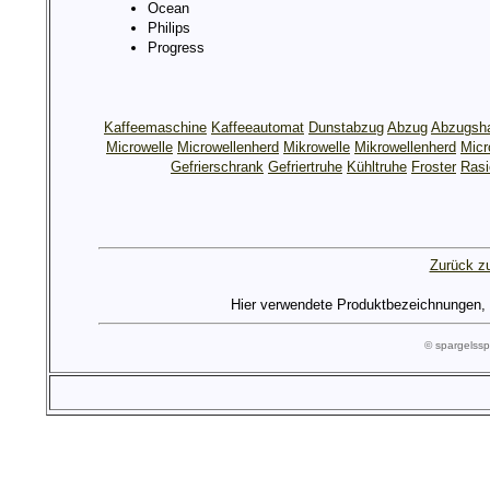
Ocean
Philips
Progress
Kaffeemaschine
Kaffeeautomat
Dunstabzug
Abzug
Abzugsh
Microwelle
Microwellenherd
Mikrowelle
Mikrowellenherd
Micr
Gefrierschrank
Gefriertruhe
Kühltruhe
Froster
Rasi
Zurück zu
Hier verwendete Produktbezeichnungen, Lo
© spargels