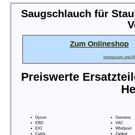
Saugschlauch für Stau
V
Zum Onlineshop
Impressum und Al
Preiswerte Ersatztei
He
Dyson
Siemens
EBD
VAC
EIO
Whirlpool
Curtis
Zanker