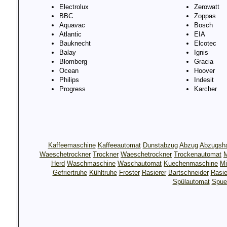
Electrolux
Zerowatt
BBC
Zoppas
Aquavac
Bosch
Atlantic
EIA
Bauknecht
Elcotec
Balay
Ignis
Blomberg
Gracia
Ocean
Hoover
Philips
Indesit
Progress
Karcher
Kaffeemaschine
Kaffeeautomat
Dunstabzug
Abzug
Abzugsh
Waeschetrockner
Trockner
Waeschetrockner
Trockenautomat
M
Herd
Waschmaschine
Waschautomat
Kuechenmaschine
Mi
Gefriertruhe
Kühltruhe
Froster
Rasierer
Bartschneider
Rasie
Spülautomat
Spue