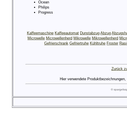
Ocean
Philips
Progress
Kaffeemaschine
Kaffeeautomat
Dunstabzug
Abzug
Abzugsh
Microwelle
Microwellenherd
Mikrowelle
Mikrowellenherd
Micr
Gefrierschrank
Gefriertruhe
Kühltruhe
Froster
Rasi
Zurück zu
Hier verwendete Produktbezeichnungen, Lo
© spargels