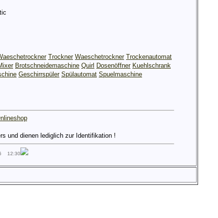
ic
Waeschetrockner
Trockner
Waeschetrockner
Trockenautomat
Mixer
Brotschneidemaschine
Quirl
Dosenöffner
Kuehlschrank
chine
Geschirrspüler
Spülautomat
Spuelmaschine
nlineshop
und dienen lediglich zur Identifikation !
26 12:30