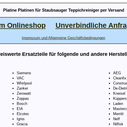
Platine Platinen für Staubsauger Teppichreiniger per Versand
m Onlineshop
Unverbindliche Anfr
Impressum und Allgemeine Geschäftsbedingungen
eiswerte Ersatzteile für folgende und andere Herstel
Siemens
AEG
VAC
Cleanfix
Whirlpool
Constru
Zanker
De-Dietr
Zerowatt
Kneisel
Zoppas
Küppers
Bosch
Laden
EIA
Mastercr
Elcotec
Merritt
Ignis
Neff
Gracia
Nilfisk