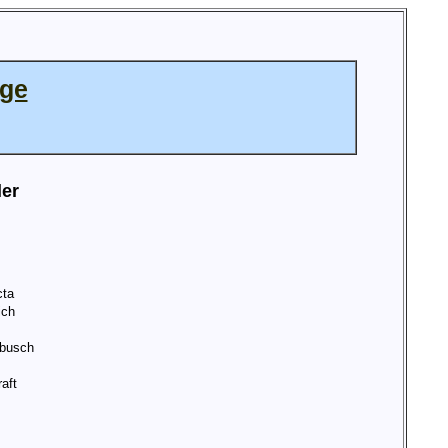
age
ler
cta
ich
busch
aft