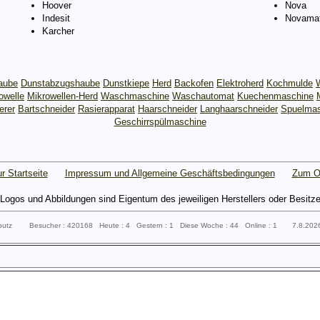
Hoover
Nova
Indesit
Novamat
Karcher
aube
Dunstabzugshaube
Dunstkiepe
Herd
Backofen
Elektroherd
Kochmulde
owelle
Mikrowellen-Herd
Waschmaschine
Waschautomat
Kuechenmaschine
erer
Bartschneider
Rasierapparat
Haarschneider
Langhaarschneider
Spuelmas
Geschirrspülmaschine
r Startseite
Impressum und Allgemeine Geschäftsbedingungen
Zum O
gos und Abbildungen sind Eigentum des jeweiligen Herstellers oder Besitzers 
sputz Besucher : 420168 Heute : 4 Gestern : 1 Diese Woche : 44 Online : 1 7.8.20