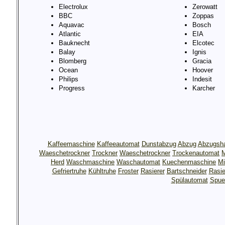
Electrolux
Zerowatt
BBC
Zoppas
Aquavac
Bosch
Atlantic
EIA
Bauknecht
Elcotec
Balay
Ignis
Blomberg
Gracia
Ocean
Hoover
Philips
Indesit
Progress
Karcher
Kaffeemaschine
Kaffeeautomat
Dunstabzug
Abzug
Abzugsh
Waeschetrockner
Trockner
Waeschetrockner
Trockenautomat
M
Herd
Waschmaschine
Waschautomat
Kuechenmaschine
Mi
Gefriertruhe
Kühltruhe
Froster
Rasierer
Bartschneider
Rasie
Spülautomat
Spue