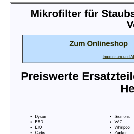
Mikrofilter für Stau
V
Zum Onlineshop
Impressum und Al
Preiswerte Ersatztei
He
Dyson
Siemens
EBD
VAC
EIO
Whirlpool
Curtis
Zanker