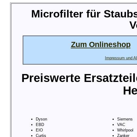
Microfilter für Stau
V
Zum Onlineshop
Impressum und Al
Preiswerte Ersatztei
He
Dyson
Siemens
EBD
VAC
EIO
Whirlpool
Curtis
Zanker