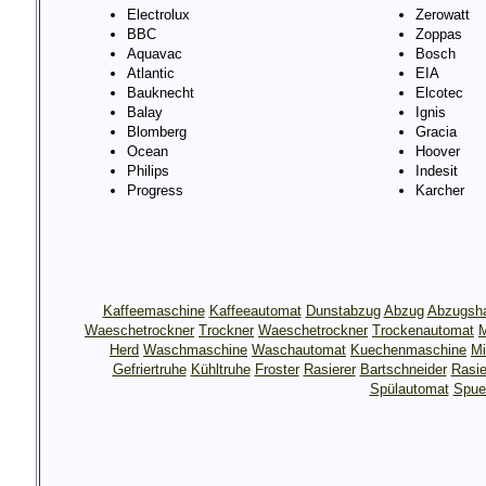
Electrolux
Zerowatt
BBC
Zoppas
Aquavac
Bosch
Atlantic
EIA
Bauknecht
Elcotec
Balay
Ignis
Blomberg
Gracia
Ocean
Hoover
Philips
Indesit
Progress
Karcher
Kaffeemaschine
Kaffeeautomat
Dunstabzug
Abzug
Abzugsh
Waeschetrockner
Trockner
Waeschetrockner
Trockenautomat
M
Herd
Waschmaschine
Waschautomat
Kuechenmaschine
Mi
Gefriertruhe
Kühltruhe
Froster
Rasierer
Bartschneider
Rasie
Spülautomat
Spue