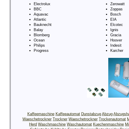
Electrolux
Zerowatt
BBC
Zoppas
Aquavac
Bosch
Atlantic
EIA
Bauknecht
Elcotec
Balay
Ignis
Blomberg
Gracia
Ocean
Hoover
Philips
Indesit
Progress
Karcher
Kaffeemaschine
Kaffeeautomat
Dunstabzug
Abzug
Abzugsh
Waeschetrockner
Trockner
Waeschetrockner
Trockenautomat
M
Herd
Waschmaschine
Waschautomat
Kuechenmaschine
Mi