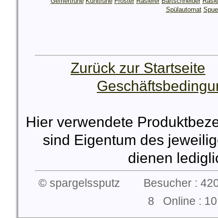
Gefriertruhe
Kühltruhe
Froster
Rasierer
Bartschneider
Rasie
Spülautomat
Spue
Zurück zur Startseite
Geschäftsbeding
Hier verwendete Produktbez
sind Eigentum des jeweilig
dienen lediglic
© spargelssputz Besucher : 420
8 Online : 