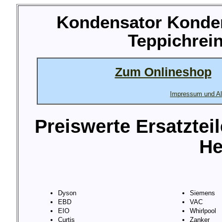
Kondensator Konden
Teppichrein
Zum Onlineshop
Impressum und Al
Preiswerte Ersatztei
He
Dyson
Siemens
EBD
VAC
EIO
Whirlpool
Curtis
Zanker