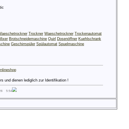
ic
Waeschetrockner
Trockner
Waeschetrockner
Trockenautomat
Mixer
Brotschneidemaschine
Quirl
Dosenöffner
Kuehlschrank
chine
Geschirrspüler
Spülautomat
Spuelmaschine
nlineshop
und dienen lediglich zur Identifikation !
026 5:54