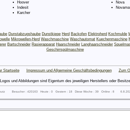
Hoover
Nova
Indesit
Novamat
Karcher
aube
Dunstabzugshaube
Dunstkiepe
Herd
Backofen
Elektroherd
Kochmulde
owelle
Mikrowellen-Herd
Waschmaschine
Waschautomat
Kuechenmaschine
erer
Bartschneider
Rasierapparat
Haarschneider
Langhaarschneider
Spuelmas
Geschirrspülmaschine
r Startseite
Impressum und Allgemeine Geschäftsbedingungen
Zum O
gos und Abbildungen sind Eigentum des jeweiligen Herstellers oder Besitzers 
sputz Besucher : 420163 Heute : 0 Gestern : 18 Diese Woche : 39 Online : 8 6.8.2