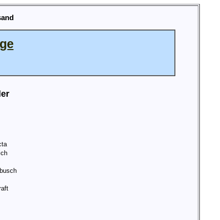
sand
age
ler
cta
ich
busch
aft