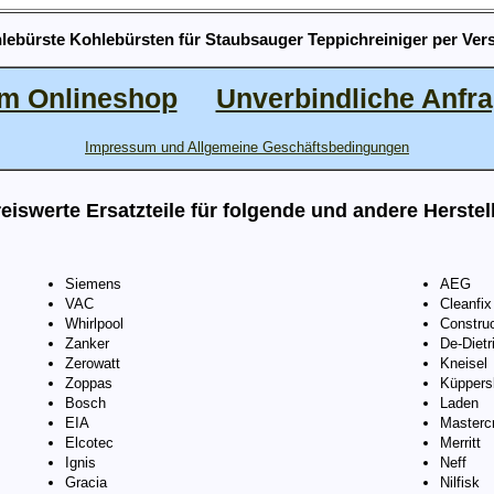
lebürste Kohlebürsten für Staubsauger Teppichreiniger per Ver
m Onlineshop
Unverbindliche Anfr
Impressum und Allgemeine Geschäftsbedingungen
eiswerte Ersatzteile für folgende und andere Herstel
Siemens
AEG
VAC
Cleanfix
Whirlpool
Constru
Zanker
De-Dietr
Zerowatt
Kneisel
Zoppas
Küppers
Bosch
Laden
EIA
Mastercr
Elcotec
Merritt
Ignis
Neff
Gracia
Nilfisk