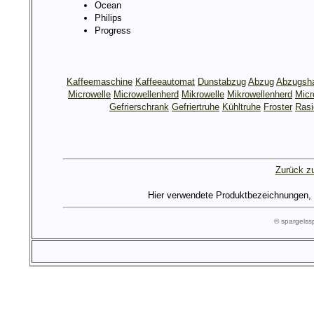
Ocean
Philips
Progress
Kaffeemaschine
Kaffeeautomat
Dunstabzug
Abzug
Abzugsh
Microwelle
Microwellenherd
Mikrowelle
Mikrowellenherd
Micr
Gefrierschrank
Gefriertruhe
Kühltruhe
Froster
Rasi
Zurück zu
Hier verwendete Produktbezeichnungen, Lo
© spargels