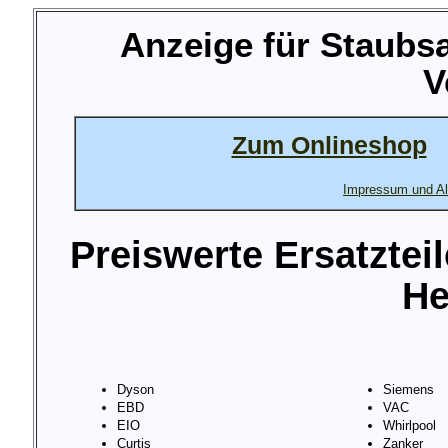
Anzeige für Staubsa
V
Zum Onlineshop
Impressum und Al
Preiswerte Ersatztei
He
Dyson
Siemens
EBD
VAC
EIO
Whirlpool
Curtis
Zanker