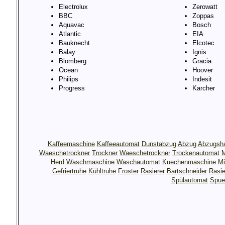
Electrolux
Zerowatt
BBC
Zoppas
Aquavac
Bosch
Atlantic
EIA
Bauknecht
Elcotec
Balay
Ignis
Blomberg
Gracia
Ocean
Hoover
Philips
Indesit
Progress
Karcher
Kaffeemaschine
Kaffeeautomat
Dunstabzug
Abzug
Abzugsh
Waeschetrockner
Trockner
Waeschetrockner
Trockenautomat
M
Herd
Waschmaschine
Waschautomat
Kuechenmaschine
Mi
Gefriertruhe
Kühltruhe
Froster
Rasierer
Bartschneider
Rasie
Spülautomat
Spue