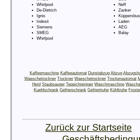
Whirlpool
Neff
De-Dietrich
Zanker
Ignis
Küppersbus
Indesit
Laden
Siemens
AEG
SMEG
Balay
Whirlpool
Kaffeemaschine
Kaffeeautomat
Dunstabzug
Abzug
Abzugsh
Waeschetrockner
Trockner
Waeschetrockner
Trockenautomat
M
Herd
Staubsauger
Teppichreiniger
Waschmaschine
Wascha
Kuehlschrank
Gefrierschrank
Gefriertruhe
Kühltruhe
Froste
Zurück zur Startseite
Geschäftsbeding