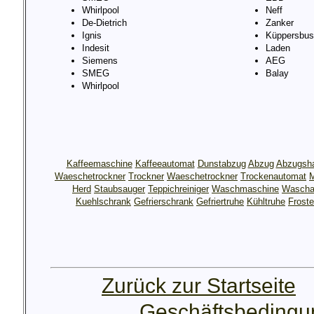
Whirlpool
Neff
De-Dietrich
Zanker
Ignis
Küppersbus
Indesit
Laden
Siemens
AEG
SMEG
Balay
Whirlpool
Kaffeemaschine
Kaffeeautomat
Dunstabzug
Abzug
Abzugsh
Waeschetrockner
Trockner
Waeschetrockner
Trockenautomat
M
Herd
Staubsauger
Teppichreiniger
Waschmaschine
Wascha
Kuehlschrank
Gefrierschrank
Gefriertruhe
Kühltruhe
Froste
Zurück zur Startseite
Geschäftsbeding