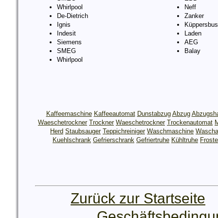
Whirlpool
Neff
De-Dietrich
Zanker
Ignis
Küppersbus
Indesit
Laden
Siemens
AEG
SMEG
Balay
Whirlpool
Kaffeemaschine
Kaffeeautomat
Dunstabzug
Abzug
Abzugsh
Waeschetrockner
Trockner
Waeschetrockner
Trockenautomat
M
Herd
Staubsauger
Teppichreiniger
Waschmaschine
Wascha
Kuehlschrank
Gefrierschrank
Gefriertruhe
Kühltruhe
Froste
Zurück zur Startseite
Geschäftsbeding