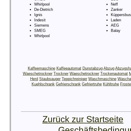
Whirlpool
Neff
De-Dietrich
Zanker
Ignis
Küppersbus
Indesit
Laden
Siemens
AEG
SMEG
Balay
Whirlpool
Kaffeemaschine
Kaffeeautomat
Dunstabzug
Abzug
Abzugsh
Waeschetrockner
Trockner
Waeschetrockner
Trockenautomat
M
Herd
Staubsauger
Teppichreiniger
Waschmaschine
Wascha
Kuehlschrank
Gefrierschrank
Gefriertruhe
Kühltruhe
Froste
Zurück zur Startseite
Geschäftsbeding