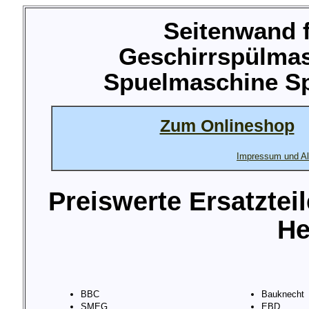
Seitenwand f
Geschirrspülma
Spuelmaschine Sp
Zum Onlineshop
Impressum und Al
Preiswerte Ersatztei
He
BBC
Bauknecht
SMEG
EBD