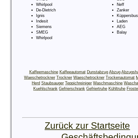
Whirlpool
Neff
De-Dietrich
Zanker
Ignis
Küppersbus
Indesit
Laden
Siemens
AEG
SMEG
Balay
Whirlpool
Kaffeemaschine
Kaffeeautomat
Dunstabzug
Abzug
Abzugsh
Waeschetrockner
Trockner
Waeschetrockner
Trockenautomat
M
Herd
Staubsauger
Teppichreiniger
Waschmaschine
Wascha
Kuehlschrank
Gefrierschrank
Gefriertruhe
Kühltruhe
Froste
Zurück zur Startseite
Geschäftsbeding