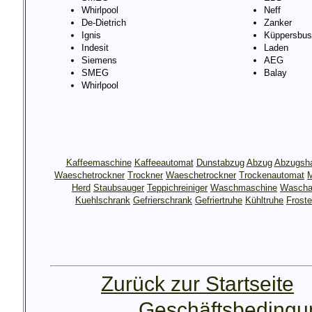
Whirlpool
Neff
De-Dietrich
Zanker
Ignis
Küppersbus
Indesit
Laden
Siemens
AEG
SMEG
Balay
Whirlpool
Kaffeemaschine
Kaffeeautomat
Dunstabzug
Abzug
Abzugsh
Waeschetrockner
Trockner
Waeschetrockner
Trockenautomat
M
Herd
Staubsauger
Teppichreiniger
Waschmaschine
Wascha
Kuehlschrank
Gefrierschrank
Gefriertruhe
Kühltruhe
Froste
Zurück zur Startseite
Geschäftsbeding