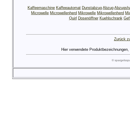
Kaffeemaschine
Kaffeeautomat
Dunstabzug
Abzug
Abzugsh
Microwelle
Microwellenherd
Mikrowelle
Mikrowellenherd
Mi
Quirl
Dosenöffner
Kuehlschrank
Gef
Zurück zu
Hier verwendete Produktbezeichnungen, Lo
© spargelss