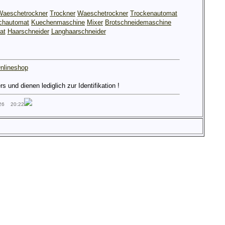
Waeschetrockner
Trockner
Waeschetrockner
Trockenautomat
hautomat
Kuechenmaschine
Mixer
Brotschneidemaschine
at
Haarschneider
Langhaarschneider
nlineshop
und dienen lediglich zur Identifikation !
026 20:22