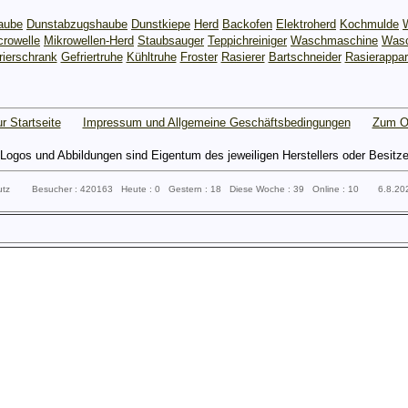
aube
Dunstabzugshaube
Dunstkiepe
Herd
Backofen
Elektroherd
Kochmulde
crowelle
Mikrowellen-Herd
Staubsauger
Teppichreiniger
Waschmaschine
Wasc
rierschrank
Gefriertruhe
Kühltruhe
Froster
Rasierer
Bartschneider
Rasierappar
r Startseite
Impressum und Allgemeine Geschäftsbedingungen
Zum O
gos und Abbildungen sind Eigentum des jeweiligen Herstellers oder Besitzers 
putz Besucher : 420163 Heute : 0 Gestern : 18 Diese Woche : 39 Online : 10 6.8.2