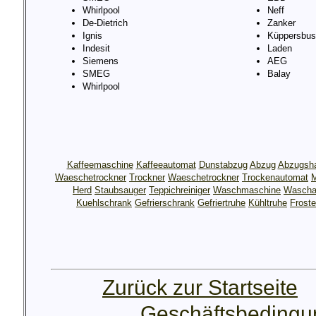
Whirlpool
Neff
De-Dietrich
Zanker
Ignis
Küppersbus
Indesit
Laden
Siemens
AEG
SMEG
Balay
Whirlpool
Kaffeemaschine
Kaffeeautomat
Dunstabzug
Abzug
Abzugsh
Waeschetrockner
Trockner
Waeschetrockner
Trockenautomat
M
Herd
Staubsauger
Teppichreiniger
Waschmaschine
Wascha
Kuehlschrank
Gefrierschrank
Gefriertruhe
Kühltruhe
Froste
Zurück zur Startseite
Geschäftsbeding