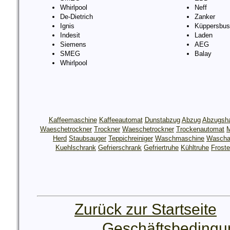
Whirlpool
Neff
De-Dietrich
Zanker
Ignis
Küppersbus
Indesit
Laden
Siemens
AEG
SMEG
Balay
Whirlpool
Kaffeemaschine
Kaffeeautomat
Dunstabzug
Abzug
Abzugsh
Waeschetrockner
Trockner
Waeschetrockner
Trockenautomat
M
Herd
Staubsauger
Teppichreiniger
Waschmaschine
Wascha
Kuehlschrank
Gefrierschrank
Gefriertruhe
Kühltruhe
Froste
Zurück zur Startseite
Geschäftsbeding