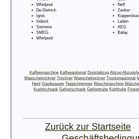
Whirlpool
Neff
De-Dietrich
Zanker
Ignis
Küppersbus
Indesit
Laden
Siemens
AEG
SMEG
Balay
Whirlpool
Kaffeemaschine
Kaffeeautomat
Dunstabzug
Abzug
Abzugsh
Waeschetrockner
Trockner
Waeschetrockner
Trockenautomat
M
Herd
Staubsauger
Teppichreiniger
Waschmaschine
Wascha
Kuehlschrank
Gefrierschrank
Gefriertruhe
Kühltruhe
Froste
Zurück zur Startseite
Geschäftsbeding