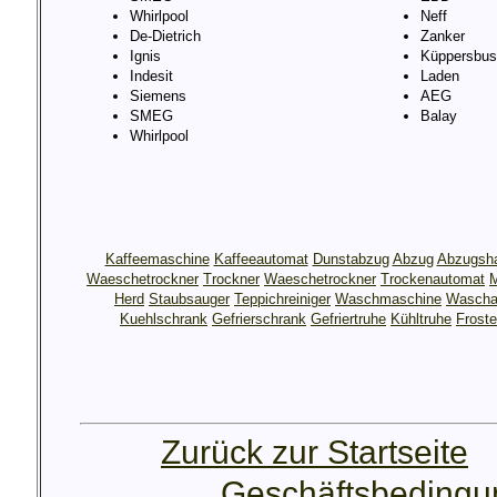
Whirlpool
Neff
De-Dietrich
Zanker
Ignis
Küppersbus
Indesit
Laden
Siemens
AEG
SMEG
Balay
Whirlpool
Kaffeemaschine
Kaffeeautomat
Dunstabzug
Abzug
Abzugsh
Waeschetrockner
Trockner
Waeschetrockner
Trockenautomat
M
Herd
Staubsauger
Teppichreiniger
Waschmaschine
Wascha
Kuehlschrank
Gefrierschrank
Gefriertruhe
Kühltruhe
Froste
Zurück zur Startseite
Geschäftsbeding