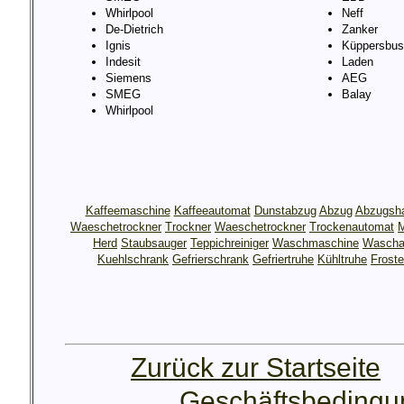
Whirlpool
Neff
De-Dietrich
Zanker
Ignis
Küppersbus
Indesit
Laden
Siemens
AEG
SMEG
Balay
Whirlpool
Kaffeemaschine
Kaffeeautomat
Dunstabzug
Abzug
Abzugsh
Waeschetrockner
Trockner
Waeschetrockner
Trockenautomat
M
Herd
Staubsauger
Teppichreiniger
Waschmaschine
Wascha
Kuehlschrank
Gefrierschrank
Gefriertruhe
Kühltruhe
Froste
Zurück zur Startseite
Geschäftsbeding