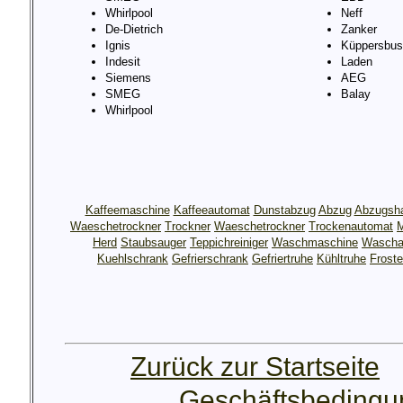
Whirlpool
Neff
De-Dietrich
Zanker
Ignis
Küppersbus
Indesit
Laden
Siemens
AEG
SMEG
Balay
Whirlpool
Kaffeemaschine
Kaffeeautomat
Dunstabzug
Abzug
Abzugsh
Waeschetrockner
Trockner
Waeschetrockner
Trockenautomat
M
Herd
Staubsauger
Teppichreiniger
Waschmaschine
Wascha
Kuehlschrank
Gefrierschrank
Gefriertruhe
Kühltruhe
Froste
Zurück zur Startseite
Geschäftsbeding