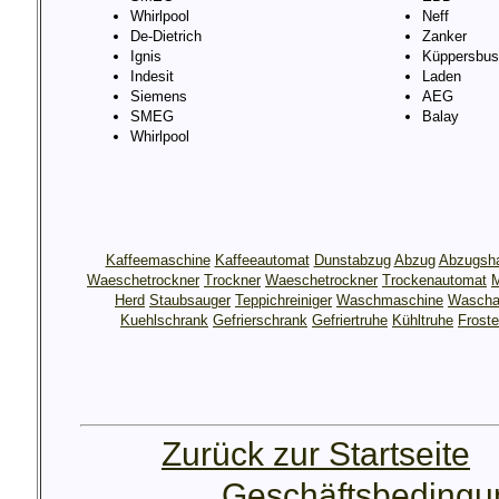
Whirlpool
Neff
De-Dietrich
Zanker
Ignis
Küppersbus
Indesit
Laden
Siemens
AEG
SMEG
Balay
Whirlpool
Kaffeemaschine
Kaffeeautomat
Dunstabzug
Abzug
Abzugsh
Waeschetrockner
Trockner
Waeschetrockner
Trockenautomat
M
Herd
Staubsauger
Teppichreiniger
Waschmaschine
Wascha
Kuehlschrank
Gefrierschrank
Gefriertruhe
Kühltruhe
Froste
Zurück zur Startseite
Geschäftsbeding