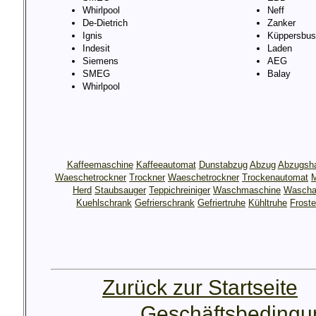
Whirlpool
Neff
De-Dietrich
Zanker
Ignis
Küppersbus
Indesit
Laden
Siemens
AEG
SMEG
Balay
Whirlpool
Kaffeemaschine
Kaffeeautomat
Dunstabzug
Abzug
Abzugsh
Waeschetrockner
Trockner
Waeschetrockner
Trockenautomat
M
Herd
Staubsauger
Teppichreiniger
Waschmaschine
Wascha
Kuehlschrank
Gefrierschrank
Gefriertruhe
Kühltruhe
Froste
Zurück zur Startseite
Geschäftsbeding