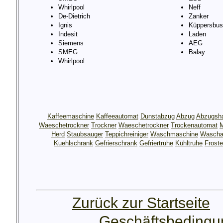
Whirlpool
Neff
De-Dietrich
Zanker
Ignis
Küppersbus
Indesit
Laden
Siemens
AEG
SMEG
Balay
Whirlpool
Kaffeemaschine
Kaffeeautomat
Dunstabzug
Abzug
Abzugsh
Waeschetrockner
Trockner
Waeschetrockner
Trockenautomat
M
Herd
Staubsauger
Teppichreiniger
Waschmaschine
Wascha
Kuehlschrank
Gefrierschrank
Gefriertruhe
Kühltruhe
Froste
Zurück zur Startseite
Geschäftsbeding